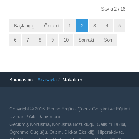
Sayfa 2 / 16
Başlangıç
Önceki
1
2
3
4
5
6
7
8
9
10
Sonraki
Son
Buradasınız:
Anasayfa
Makaleler
Copyright © 2016. Emine Ergün - Çocuk Gelişimi ve Eğitimi
Uzmanı / Aile Danışmanı
Gecikmiş Konuşma, Konuşma Bozukluğu, Gelişim Takibi,
Ögrenme Güçlüğü, Otizm, Dikkat Eksikliği, Hiperaktivite,