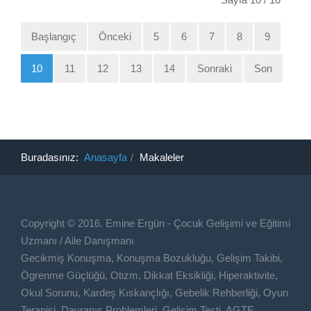
Başlangıç
Önceki
5
6
7
8
9
10
11
12
13
14
Sonraki
Son
Buradasınız:
Anasayfa
Makaleler
Copyright © 2016. Emine Ergün - Çocuk Gelişimi ve Eğitimi
Uzmanı / Aile Danışmanı
Gecikmiş Konuşma, Konuşma Bozukluğu, Gelişim Takibi,
Ögrenme Güçlüğü, Otizm, Dikkat Eksikliği, Hiperaktivite,
Okul Sorunu, Kardeş Kıskançlığı, Gebelik Rehberliği, Oyun
Terapisi, Davranış Problemleri, Gelişim Testi, AGTE,