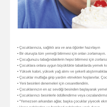
• Çocuklarınıza, sağlıklı ara ve ana öğünler hazırlayın
• Bir oturuşta tüm yemeği bitirmesi için onları zorlamayın.
• Çocuğunuzu tabağındakilerin hepsi bitirmesi için zorlar
• Çocuklara onlara uygun büyüklükte tabaklarda yemek k
• Yüksek kalori, yüksek yağ alımı ve şekerli atıştırmalıklar
• Çocuklar mutfağa girip yardım etmekten hoşlanırlar. Çocu
• Yeni besinleri denemeleri için cesaretlendirin.
• Çocuklarınızın en az sevdiği besinden başlayarak yeme
• Çocuklarınızı besinlerle ödüllendirme veya cezalandırm
• “Yemezsen arkandan ağlar, başka çocuklar yiyecek ekme