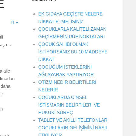
E
EK GIDAYA GEÇİŞTE NELERE
DİKKAT ETMELİSİNİZ
ÇOCUKLARLA KALİTELİ ZAMAN
GEÇİRMENİN PÜF NOKTALARI
li
ÇOCUK SAHİBİ OLMAK
kaç cc
İSTİYORSANIZ BU 10 MADDEYE
DİKKAT
ÇOCUĞUM İSTEKLERİNİ
a aile
AĞLAYARAK YAPTIRIYOR
 almadan
OTİZM NEDİR BELİRTİLERİ
k daha
NELERİR
ar
ÇOCUKLARDA CİNSEL
İSTİSMARIN BELİRTİLERİ VE
an
HUKUKİ SÜREÇ
TABLET VE AKILLI TELEFONLAR
ÇOCUKLARIN GELİŞİMİNİ NASIL
ETKİLİYOR
rı çok