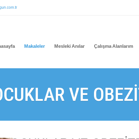
un.com.tr
asayfa
Makaleler
Mesleki Anılar
Çalışma Alanlarım
OCUKLAR VE OBEZİ