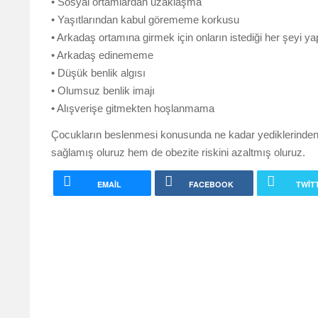
• Sosyal ortamlardan uzaklaşma
• Yaşıtlarından kabul görememe korkusu
• Arkadaş ortamına girmek için onların istediği her şeyi 
• Arkadaş edinememe
• Düşük benlik algısı
• Olumsuz benlik imajı
• Alışverişe gitmekten hoşlanmama
Çocukların beslenmesi konusunda ne kadar yediklerinden ç
sağlamış oluruz hem de obezite riskini azaltmış oluruz.
EMAIL
FACEBOOK
TWIT