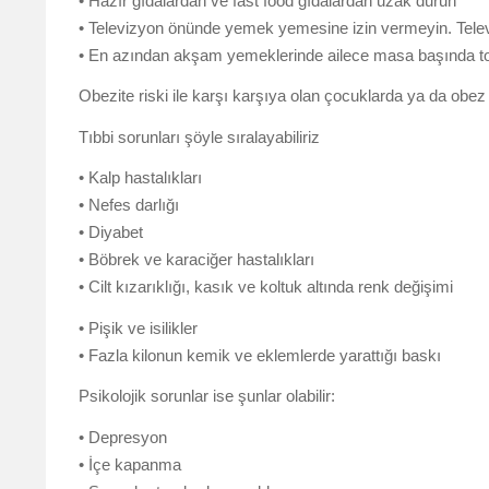
• Hazır gıdalardan ve fast food gıdalardan uzak durun
• Televizyon önünde yemek yemesine izin vermeyin. Telev
• En azından akşam yemeklerinde ailece masa başında t
Obezite riski ile karşı karşıya olan çocuklarda ya da obez
Tıbbi sorunları şöyle sıralayabiliriz
• Kalp hastalıkları
• Nefes darlığı
• Diyabet
• Böbrek ve karaciğer hastalıkları
• Cilt kızarıklığı, kasık ve koltuk altında renk değişimi
• Pişik ve isilikler
• Fazla kilonun kemik ve eklemlerde yarattığı baskı
Psikolojik sorunlar ise şunlar olabilir:
• Depresyon
• İçe kapanma