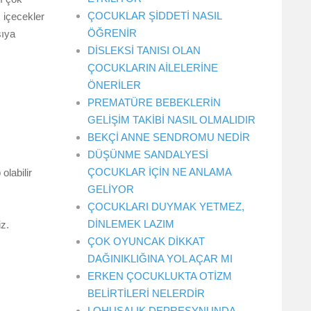
ÇOCUKLAR ŞİDDETİ NASIL
ı içecekler
ÖĞRENİR
şıya
DİSLEKSİ TANISI OLAN
ÇOCUKLARIN AİLELERİNE
ÖNERİLER
PREMATÜRE BEBEKLERİN
GELİŞİM TAKİBİ NASIL OLMALIDIR
BEKÇİ ANNE SENDROMU NEDİR
DÜŞÜNME SANDALYESİ
ÇOCUKLAR İÇİN NE ANLAMA
labilir
GELİYOR
ÇOCUKLARI DUYMAK YETMEZ,
DİNLEMEK LAZIM
iz.
ÇOK OYUNCAK DİKKAT
DAĞINIKLIĞINA YOL AÇAR MI
ERKEN ÇOCUKLUKTA OTİZM
BELİRTİLERİ NELERDİR
LOHUSALIK DEPRESYNUNDA