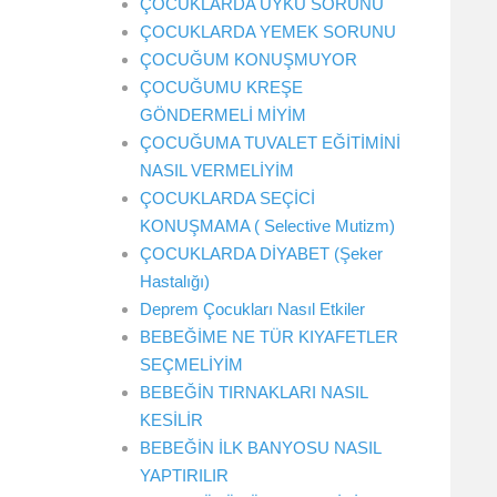
ÇOCUKLARDA UYKU SORUNU
ÇOCUKLARDA YEMEK SORUNU
ÇOCUĞUM KONUŞMUYOR
ÇOCUĞUMU KREŞE
GÖNDERMELİ MİYİM
ÇOCUĞUMA TUVALET EĞİTİMİNİ
NASIL VERMELİYİM
ÇOCUKLARDA SEÇİCİ
KONUŞMAMA ( Selective Mutizm)
ÇOCUKLARDA DİYABET (Şeker
Hastalığı)
Deprem Çocukları Nasıl Etkiler
BEBEĞİME NE TÜR KIYAFETLER
SEÇMELİYİM
BEBEĞİN TIRNAKLARI NASIL
KESİLİR
BEBEĞİN İLK BANYOSU NASIL
YAPTIRILIR