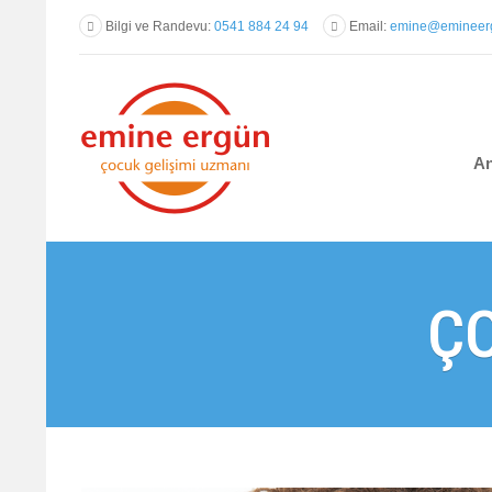
Bilgi ve Randevu:
0541 884 24 94
Email:
emine@emineerg
An
Ç