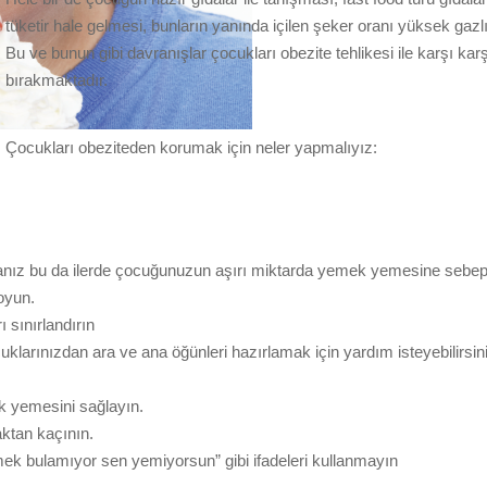
tüketir hale gelmesi, bunların yanında içilen şeker oranı yüksek gazl
Bu ve bunun gibi davranışlar çocukları obezite tehlikesi ile karşı kar
bırakmaktadır.
Çocukları obeziteden korumak için neler yapmalıyız:
sanız bu da ilerde çocuğunuzun aşırı miktarda yemek yemesine sebep o
oyun.
ı sınırlandırın
klarınızdan ara ve ana öğünleri hazırlamak için yardım isteyebilirsin
k yemesini sağlayın.
aktan kaçının.
k bulamıyor sen yemiyorsun” gibi ifadeleri kullanmayın