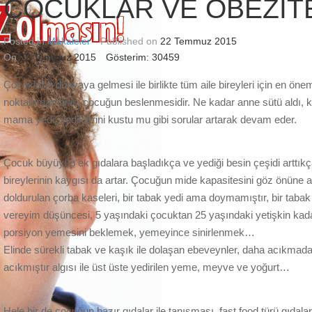
ÇOCUKLAR VE OBEZİT
Posted in
Makaleler
Published on
22 Temmuz 2015
On
22 Temmuz 2015
Gösterim: 30459
Çocukların dünyaya gelmesi ile birlikte tüm aile bireyleri için en önem
noktalardan birisi çocuğun beslenmesidir. Ne kadar anne sütü aldı, 
mama yedi, yediklerini kustu mu gibi sorular artarak devam eder.
Çocuk büyüyüp ek gıdalara başladıkça ve yediği besin çeşidi arttıkç
bireylerinin kaygısı da artar. Çocuğun mide kapasitesini göz önüne
doldurulan çorba kaseleri, bir tabak yedi ama doymamıştır, bir taba
vereyim düşüncesi, 5 yaşındaki çocuktan 25 yaşındaki yetişkin kad
porsiyon yemesini beklemek, yemeyince sinirlenmek…
Elinde sürekli tabak ve kaşık ile dolaşan ebeveynler, daha acıkmad
acıkmıştır algısı ile üst üste yedirilen yeme, meyve ve yoğurt…
Hele bir de çocuğun hazır gıdalar ile tanışması, fast food türü gıdala