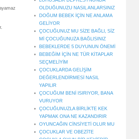
OLDUĞUNUZU NASIL ANLARSINIZ
nlayamaz
DOĞUM BEBEK İÇİN NE ANLAMA
GELİYOR
r.
ÇOCUĞUNUZ MU SİZE BAĞLI, SİZ
Mİ ÇOCUĞUNUZA BAĞLISINIZ
BEBEKLERDE 5 DUYUNUN ÖNEMİ
BEBEĞİM İÇİN NE TÜR KİTAPLAR
SEÇMELİYİM
ÇOCUKLARDA GELİŞİM
DEĞERLENDİRMESİ NASIL
YAPILIR
ÇOCUĞUM BENİ ISIRIYOR, BANA
VURUYOR
ÇOCUĞUNUZLA BİRLİKTE KEK
YAPMAK ONA NE KAZANDIRIR
OYUNCAĞIN CİNSİYETİ OLUR MU
ÇOCUKLAR VE OBEZİTE