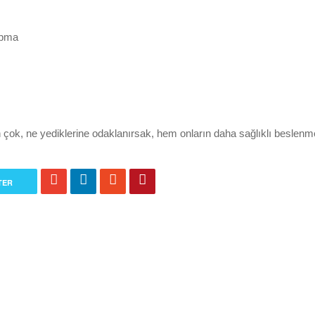
yapma
ok, ne yediklerine odaklanırsak, hem onların daha sağlıklı beslenme
TER