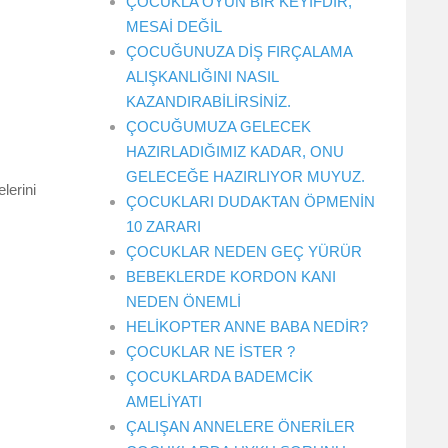
ÇOCUKLA OYUN BİR KEYİFDİR,
MESAİ DEĞİL
ÇOCUĞUNUZA DİŞ FIRÇALAMA
ALIŞKANLIĞINI NASIL
KAZANDIRABİLİRSİNİZ.
ÇOCUĞUMUZA GELECEK
HAZIRLADIĞIMIZ KADAR, ONU
GELECEĞE HAZIRLIYOR MUYUZ.
lerini
ÇOCUKLARI DUDAKTAN ÖPMENİN
10 ZARARI
ÇOCUKLAR NEDEN GEÇ YÜRÜR
BEBEKLERDE KORDON KANI
NEDEN ÖNEMLİ
HELİKOPTER ANNE BABA NEDİR?
ÇOCUKLAR NE İSTER ?
ÇOCUKLARDA BADEMCİK
AMELİYATI
ÇALIŞAN ANNELERE ÖNERİLER