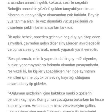
arasından annesini şekli, kokusu, sesi ile seçebilir
Bebeğin annesinin yüzünü şeklen tanıyabiliyor olması
biberonunu tanıyabiliyor olmasından çok farklıdır. Beynin
yüz tanıma alanı ile yüz dışındaki vücut şekillerini ve
cisimlerin şeklini tanıma alanları farklıdır.
Bir aylık bebek, anneden gelen ve beş duyuya hitap eden
sinyalleri, çevreden gelen diğer sinyallerden ayırd edebilir
ve bunlara ses çıkararak, mimik yaparak yanıt verebilir.
'Ses çıkarmak, mimik yapmak da bir şey mi?' diyenler,
bunları yapamayanların farkında olmadan yaşayanlardır.
Ne yazık ki, bu kişiler yapabildikleri her ince ayrıntının
kendileri için ne büyük bir sevinç kaynağı olduğunu
anlamadan yitip giderler.
"-Oğlumun gözlerinin içine baktıkça sanki o gözlerini
benden kaçırıyor. Komşumun çocuğuna bakarken bu hisse
kapılmıyorum. Aman canım biraz vesveseliyim galiba.
Lohusalıktan olsa gerek." diyerek otizmin ilk belirtilerini