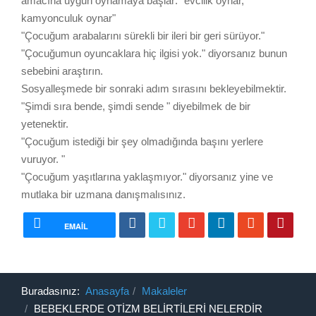
amacına uygun oynamaya başlar: "evcilik oynar,
kamyonculuk oynar"
"Çocuğum arabalarını sürekli bir ileri bir geri sürüyor."
"Çocuğumun oyuncaklara hiç ilgisi yok." diyorsanız bunun
sebebini araştırın.
Sosyalleşmede bir sonraki adım sırasını bekleyebilmektir.
"Şimdi sıra bende, şimdi sende " diyebilmek de bir
yetenektir.
"Çocuğum istediği bir şey olmadığında başını yerlere
vuruyor. "
"Çocuğum yaşıtlarına yaklaşmıyor." diyorsanız yine ve
mutlaka bir uzmana danışmalısınız.
EMAIL
Buradasınız:
Anasayfa
Makaleler
BEBEKLERDE OTİZM BELİRTİLERİ NELERDİR