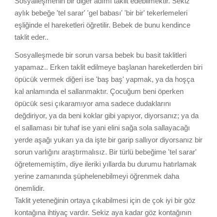
Sosyalleşmenin bir diğer adımı taklit edebilmektir. Sekiz
aylık bebeğe 'tel sarar' 'gel babası' 'bir bir' tekerlemeleri
eşliğinde el hareketleri öğretilir. Bebek de bunu kendince
taklit eder..
Sosyalleşmede bir sorun varsa bebek bu basit taklitleri
yapamaz.. Erken taklit edilmeye başlanan hareketlerden biri
öpücük vermek diğeri ise 'baş baş' yapmak, ya da hoşça
kal anlamında el sallanmaktır. Çocuğum beni öperken
öpücük sesi çıkaramıyor ama sadece dudaklarını
değdiriyor, ya da beni koklar gibi yapıyor, diyorsanız; ya da
el sallaması bir tuhaf ise yani elini sağa sola sallayacağı
yerde aşağı yukarı ya da işte bir garip sallıyor diyorsanız bir
sorun varlığını araştırmalısız. Bir türlü bebeğime 'tel sarar'
öğretememiştim, diye ileriki yıllarda bu durumu hatırlamak
yerine zamanında şüphelenebilmeyi öğrenmek daha
önemlidir.
Taklit yeteneğinin ortaya çıkabilmesi için de çok iyi bir göz
kontağına ihtiyaç vardır. Sekiz aya kadar göz kontağının