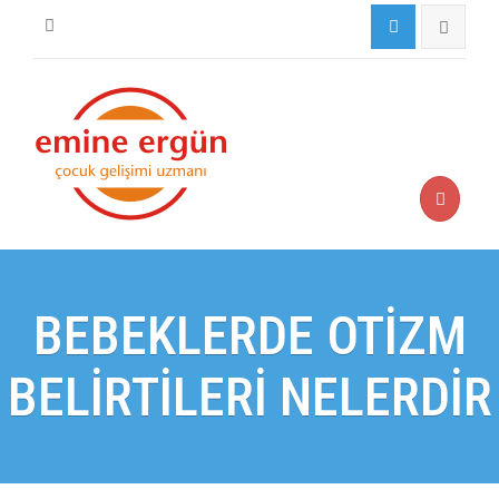
BEBEKLERDE OTİZM
BELİRTİLERİ NELERDİR