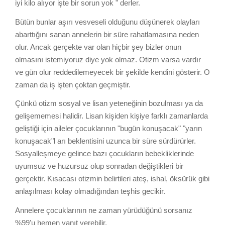
iyi kilo alıyor işte bir sorun yok " derler.
Bütün bunlar aşırı vesveseli olduğunu düşünerek olayları
abarttığını sanan annelerin bir süre rahatlamasına neden
olur. Ancak gerçekte var olan hiçbir şey bizler onun
olmasını istemiyoruz diye yok olmaz. Otizm varsa vardır
ve gün olur reddedilemeyecek bir şekilde kendini gösterir. O
zaman da iş işten çoktan geçmiştir.
Çünkü otizm sosyal ve lisan yeteneğinin bozulması ya da
gelişememesi halidir. Lisan kişiden kişiye farklı zamanlarda
geliştiği için aileler çocuklarının "bugün konuşacak" "yarın
konuşacak"l arı beklentisini uzunca bir süre sürdürürler.
Sosyalleşmeye gelince bazı çocukların bebekliklerinde
uyumsuz ve huzursuz olup sonradan değiştikleri bir
gerçektir. Kısacası otizmin belirtileri ateş, ishal, öksürük gibi
anlaşılması kolay olmadığından teşhis gecikir.
Annelere çocuklarının ne zaman yürüdüğünü sorsanız
%99'u hemen yanıt verebilir.