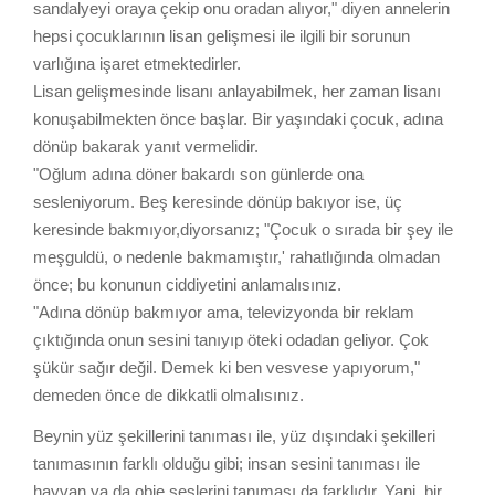
sandalyeyi oraya çekip onu oradan alıyor," diyen annelerin
hepsi çocuklarının lisan gelişmesi ile ilgili bir sorunun
varlığına işaret etmektedirler.
Lisan gelişmesinde lisanı anlayabilmek, her zaman lisanı
konuşabilmekten önce başlar. Bir yaşındaki çocuk, adına
dönüp bakarak yanıt vermelidir.
"Oğlum adına döner bakardı son günlerde ona
sesleniyorum. Beş keresinde dönüp bakıyor ise, üç
keresinde bakmıyor,diyorsanız; "Çocuk o sırada bir şey ile
meşguldü, o nedenle bakmamıştır,' rahatlığında olmadan
önce; bu konunun ciddiyetini anlamalısınız.
"Adına dönüp bakmıyor ama, televizyonda bir reklam
çıktığında onun sesini tanıyıp öteki odadan geliyor. Çok
şükür sağır değil. Demek ki ben vesvese yapıyorum,"
demeden önce de dikkatli olmalısınız.
Beynin yüz şekillerini tanıması ile, yüz dışındaki şekilleri
tanımasının farklı olduğu gibi; insan sesini tanıması ile
hayvan ya da obje seslerini tanıması da farklıdır. Yani, bir