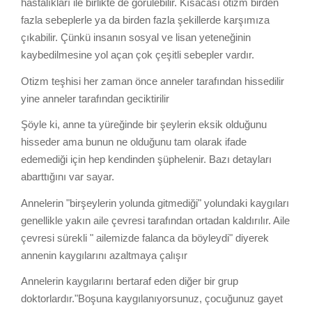
hastalıkları ile birlikte de görülebilir. Kısacası otizm birden
fazla sebeplerle ya da birden fazla şekillerde karşımıza
çıkabilir. Çünkü insanın sosyal ve lisan yeteneğinin
kaybedilmesine yol açan çok çeşitli sebepler vardır.
Otizm teşhisi her zaman önce anneler tarafından hissedilir
yine anneler tarafından geciktirilir
Şöyle ki, anne ta yüreğinde bir şeylerin eksik olduğunu
hisseder ama bunun ne olduğunu tam olarak ifade
edemediği için hep kendinden şüphelenir. Bazı detayları
abarttığını var sayar.
Annelerin "birşeylerin yolunda gitmediği" yolundaki kaygıları
genellikle yakın aile çevresi tarafından ortadan kaldırılır. Aile
çevresi sürekli " ailemizde falanca da böyleydi" diyerek
annenin kaygılarını azaltmaya çalışır
Annelerin kaygılarını bertaraf eden diğer bir grup
doktorlardır."Boşuna kaygılanıyorsunuz, çocuğunuz gayet