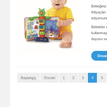
Bebeğiniz
ihtiyaçlar
istiyorsun
Bebekler d
kullanmay
duyusu ve 
Devam
Başlangıç
Önceki
1
2
3
4
5