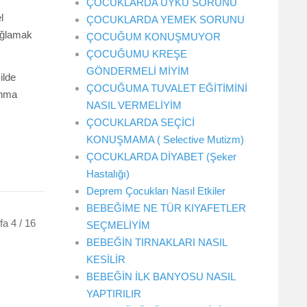
ÇOCUKLARDA UYKU SORUNU
l
ÇOCUKLARDA YEMEK SORUNU
sağlamak
ÇOCUĞUM KONUŞMUYOR
ÇOCUĞUMU KREŞE
GÖNDERMELİ MİYİM
ilde
ÇOCUĞUMA TUVALET EĞİTİMİNİ
unma
NASIL VERMELİYİM
ÇOCUKLARDA SEÇİCİ
KONUŞMAMA ( Selective Mutizm)
ÇOCUKLARDA DİYABET (Şeker
Hastalığı)
Deprem Çocukları Nasıl Etkiler
BEBEĞİME NE TÜR KIYAFETLER
a 4 / 16
SEÇMELİYİM
BEBEĞİN TIRNAKLARI NASIL
KESİLİR
BEBEĞİN İLK BANYOSU NASIL
YAPTIRILIR