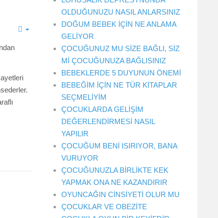
OLDUĞUNUZU NASIL ANLARSINIZ
DOĞUM BEBEK İÇİN NE ANLAMA
GELİYOR
undan
ÇOCUĞUNUZ MU SİZE BAĞLI, SİZ
Mİ ÇOCUĞUNUZA BAĞLISINIZ
BEBEKLERDE 5 DUYUNUN ÖNEMİ
ayetleri
BEBEĞİM İÇİN NE TÜR KİTAPLAR
sederler.
SEÇMELİYİM
raflı
ÇOCUKLARDA GELİŞİM
DEĞERLENDİRMESİ NASIL
YAPILIR
ÇOCUĞUM BENİ ISIRIYOR, BANA
VURUYOR
ÇOCUĞUNUZLA BİRLİKTE KEK
YAPMAK ONA NE KAZANDIRIR
OYUNCAĞIN CİNSİYETİ OLUR MU
ÇOCUKLAR VE OBEZİTE