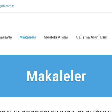
un.com.tr
asayfa
Makaleler
Mesleki Anılar
Çalışma Alanlarım
Makaleler