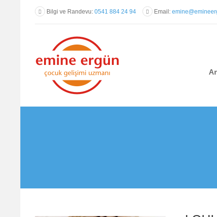
Bilgi ve Randevu:
0541 884 24 94
Email:
emine@emineerg
An