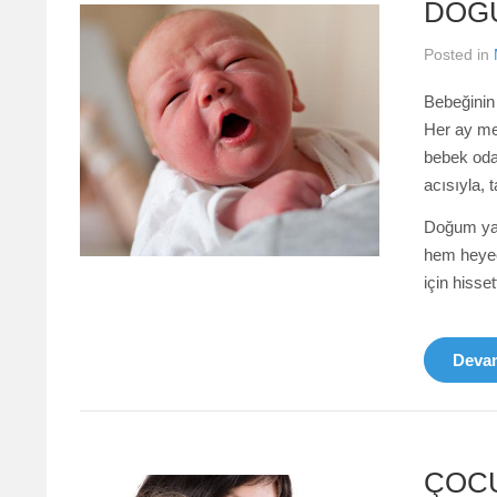
DOĞU
Posted in
Bebeğinin 
Her ay mer
bebek odas
acısıyla, t
Doğum yak
hem heyec
için hisset
Devam
ÇOCU