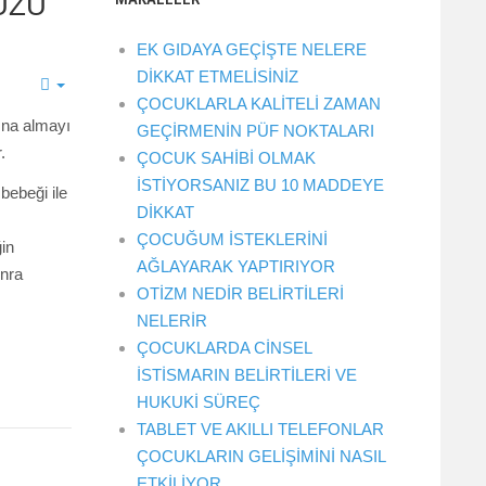
UZU
EK GIDAYA GEÇİŞTE NELERE
DİKKAT ETMELİSİNİZ
ÇOCUKLARLA KALİTELİ ZAMAN
ına almayı
GEÇİRMENİN PÜF NOKTALARI
.
ÇOCUK SAHİBİ OLMAK
İSTİYORSANIZ BU 10 MADDEYE
bebeği ile
DİKKAT
ÇOCUĞUM İSTEKLERİNİ
in
AĞLAYARAK YAPTIRIYOR
nra
OTİZM NEDİR BELİRTİLERİ
NELERİR
ÇOCUKLARDA CİNSEL
İSTİSMARIN BELİRTİLERİ VE
HUKUKİ SÜREÇ
TABLET VE AKILLI TELEFONLAR
ÇOCUKLARIN GELİŞİMİNİ NASIL
ETKİLİYOR