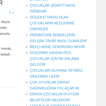
R
ÇOCUKLAR ŞİDDETİ NASIL
ÖĞRENİR
DİSLEKSİ TANISI OLAN
 duyar.
ÇOCUKLARIN AİLELERİNE
eler,
ÖNERİLER
anıyla,
PREMATÜRE BEBEKLERİN
GELİŞİM TAKİBİ NASIL OLMALIDIR
BEKÇİ ANNE SENDROMU NEDİR
m merak,
DÜŞÜNME SANDALYESİ
 bebek
ÇOCUKLAR İÇİN NE ANLAMA
GELİYOR
ÇOCUKLARI DUYMAK YETMEZ,
DİNLEMEK LAZIM
ÇOK OYUNCAK DİKKAT
DAĞINIKLIĞINA YOL AÇAR MI
ERKEN ÇOCUKLUKTA OTİZM
BELİRTİLERİ NELERDİR
LOHUSALIK DEPRESYNUNDA