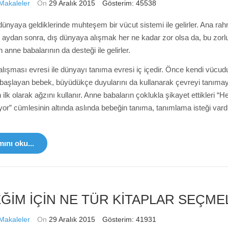
Makaleler
On
29 Aralık 2015
Gösterim: 45538
ünyaya geldiklerinde muhteşem bir vücut sistemi ile gelirler. Ana ra
9 aydan sonra, dış dünyaya alışmak her ne kadar zor olsa da, bu zor
 anne babalarının da desteği ile gelirler.
lışması evresi ile dünyayı tanıma evresi iç içedir. Önce kendi vücud
başlayan bebek, büyüdükçe duyularını da kullanarak çevreyi tanımay
 ilk olarak ağzını kullanır. Anne babaların çoklukla şikayet ettikleri “H
yor” cümlesinin altında aslında bebeğin tanıma, tanımlama isteği vardı
ını oku...
ĞİM İÇİN NE TÜR KİTAPLAR SEÇME
Makaleler
On
29 Aralık 2015
Gösterim: 41931