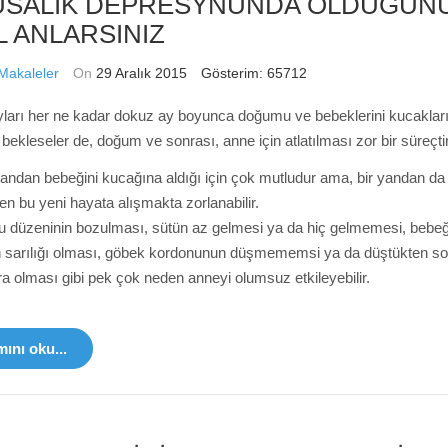
USALIK DEPRESYNUNDA OLDUĞUN
L ANLARSINIZ
Makaleler
On
29 Aralık 2015
Gösterim: 65712
ları her ne kadar dokuz ay boyunca doğumu ve bebeklerini kucaklar
 bekleseler de, doğum ve sonrası, anne için atlatılması zor bir süreçtir
andan bebeğini kucağına aldığı için çok mutludur ama, bir yandan da 
n bu yeni hayata alışmakta zorlanabilir.
 düzeninin bozulması, sütün az gelmesi ya da hiç gelmemesi, bebeğ
 sarılığı olması, göbek kordonunun düşmememsi ya da düştükten so
ra olması gibi pek çok neden anneyi olumsuz etkileyebilir.
ını oku...