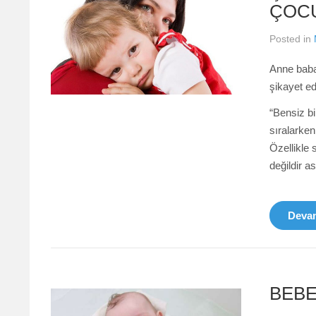
ÇOCU
Posted in
Anne baba
şikayet ed
“Bensiz bi
sıralarken
Özellikle 
değildir as
Devam
BEBE